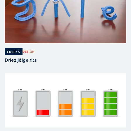
DESIGN
EUREKA
Driezijdige rits