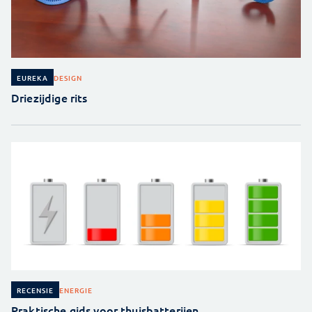
DESIGN
EUREKA
Driezijdige rits
ENERGIE
RECENSIE
Praktische gids voor thuisbatterijen