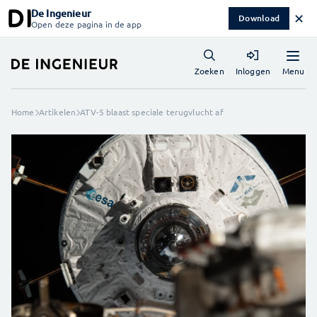
De Ingenieur
✕
Download
Open deze pagina in de app
Menu
Zoeken
Inloggen
Home
Artikelen
ATV-5 blaast speciale terugvlucht af