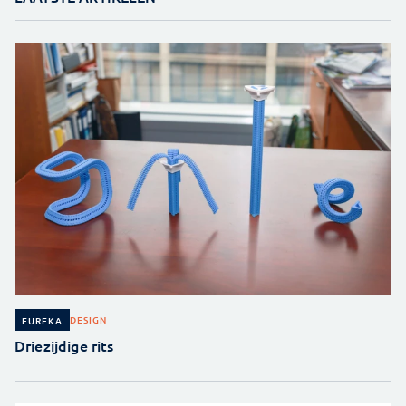
DESIGN
EUREKA
Driezijdige rits