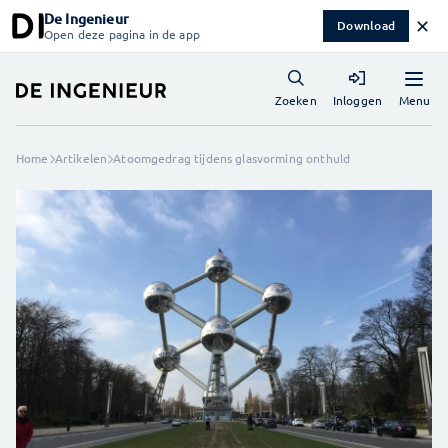
De Ingenieur
✕
Download
Open deze pagina in de app
Menu
Zoeken
Inloggen
Home
Artikelen
Atoomgedrag tijdens glasvorming onthuld