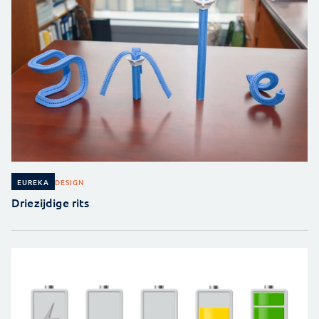
DESIGN
EUREKA
Driezijdige rits