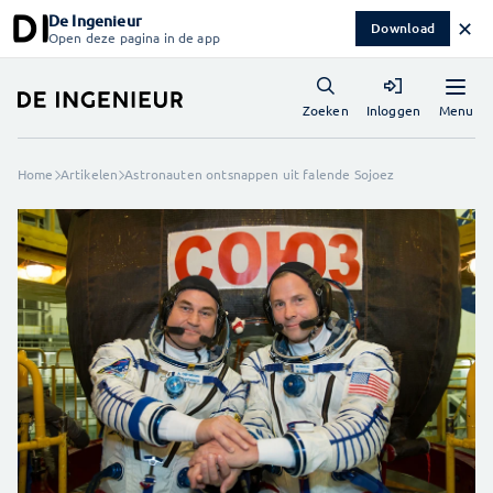
De Ingenieur
✕
Download
Open deze pagina in de app
Menu
Zoeken
Inloggen
Home
Artikelen
Astronauten ontsnappen uit falende Sojoez