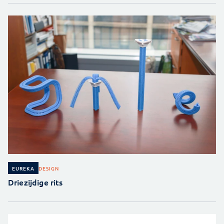
DESIGN
EUREKA
Driezijdige rits