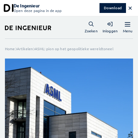
De Ingenieur
✕
Download
Open deze pagina in de app
Menu
Zoeken
Inloggen
Home
Artikelen
ASML: pion op het geopolitieke wereldtoneel