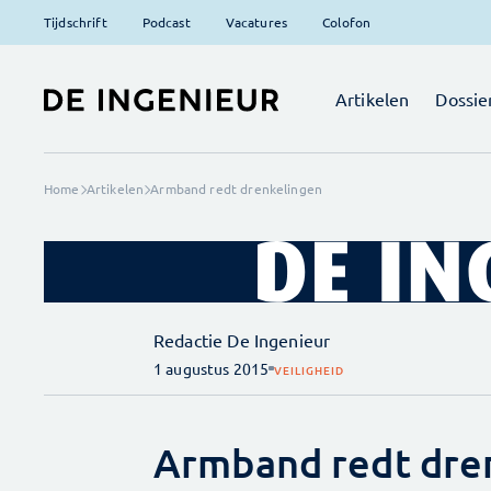
Tijdschrift
Podcast
Vacatures
Colofon
Artikelen
Dossie
Home
Artikelen
Armband redt drenkelingen
Redactie De Ingenieur
1 augustus 2015
VEILIGHEID
Armband redt dre