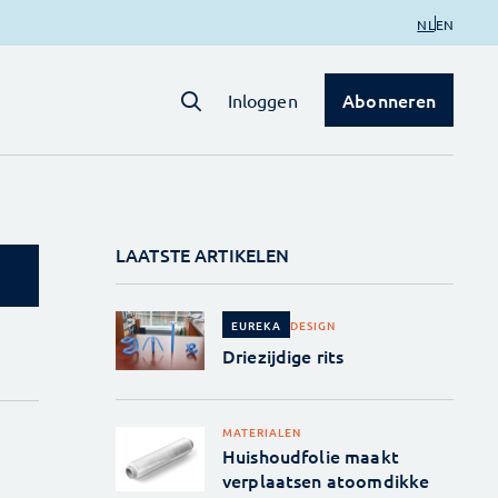
NL
EN
Abonneren
Inloggen
LAATSTE ARTIKELEN
DESIGN
EUREKA
Driezijdige rits
MATERIALEN
Huishoudfolie maakt
verplaatsen atoomdikke