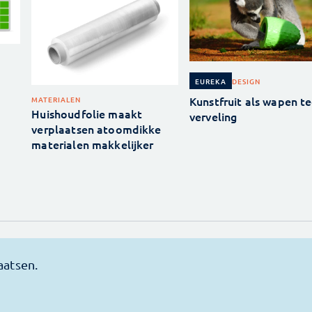
DESIGN
EUREKA
Kunstfruit als wapen t
MATERIALEN
Huishoudfolie maakt
verveling
verplaatsen atoomdikke
materialen makkelijker