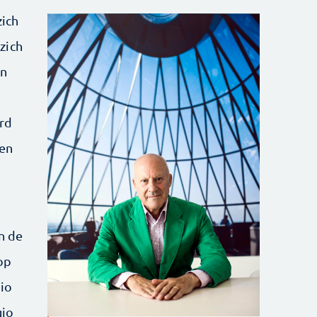
zich
zich
an
rd
een
n de
op
io
gio