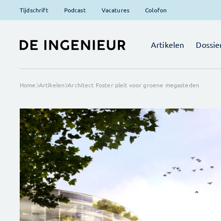
Tijdschrift
Podcast
Vacatures
Colofon
Artikelen
Dossie
Home
Artikelen
Architect Foster pleit voor groene megasteden