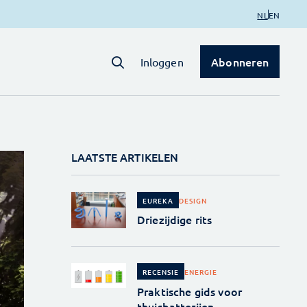
NL
EN
Abonneren
Inloggen
LAATSTE ARTIKELEN
DESIGN
EUREKA
Driezijdige rits
ENERGIE
RECENSIE
Praktische gids voor
thuisbatterijen