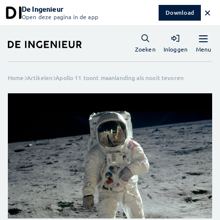
De Ingenieur
✕
Download
Open deze pagina in de app
Menu
Zoeken
Inloggen
Home
Artikelen
Apollo 11 toont maanlanding als nooit tevoren