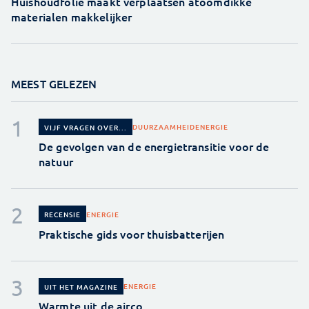
Huishoudfolie maakt verplaatsen atoomdikke
materialen makkelijker
MEEST GELEZEN
DUURZAAMHEID
ENERGIE
VIJF VRAGEN OVER...
De gevolgen van de energietransitie voor de
natuur
ENERGIE
RECENSIE
Praktische gids voor thuisbatterijen
ENERGIE
UIT HET MAGAZINE
Warmte uit de airco