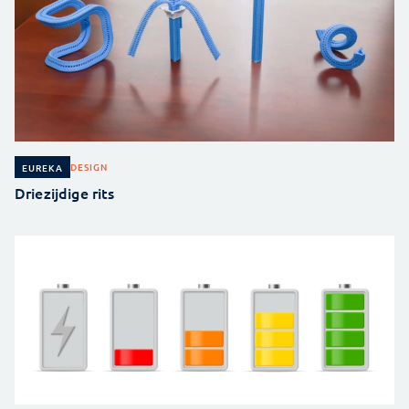
DESIGN
EUREKA
Driezijdige rits