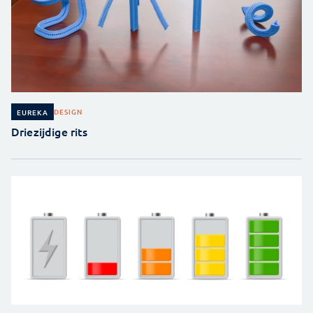
DESIGN
EUREKA
Driezijdige rits