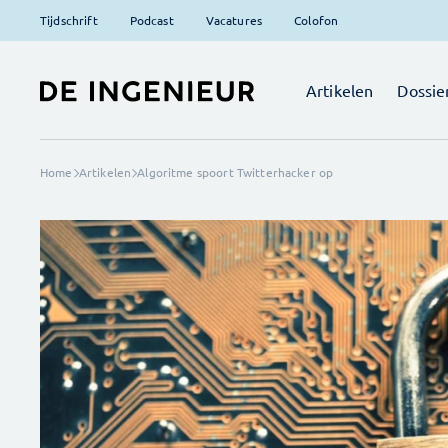
Tijdschrift
Podcast
Vacatures
Colofon
Artikelen
Dossie
Home
Artikelen
Algoritme spoort Twitterhacker op