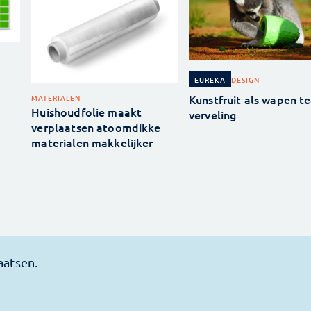
DESIGN
EUREKA
Kunstfruit als wapen t
MATERIALEN
Huishoudfolie maakt
verveling
verplaatsen atoomdikke
materialen makkelijker