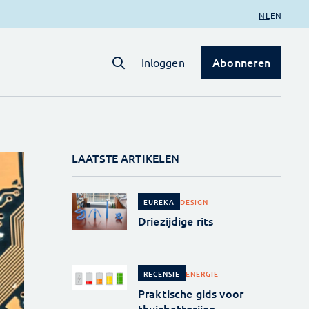
NL
EN
Abonneren
Inloggen
LAATSTE ARTIKELEN
DESIGN
EUREKA
Driezijdige rits
ENERGIE
RECENSIE
Praktische gids voor
thuisbatterijen