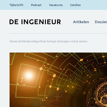
Tijdschrift
Podcast
Vacatures
Colofon
Artikelen
Dossie
Home
Artikelen
Algoritme brengt zintuigen robot samen