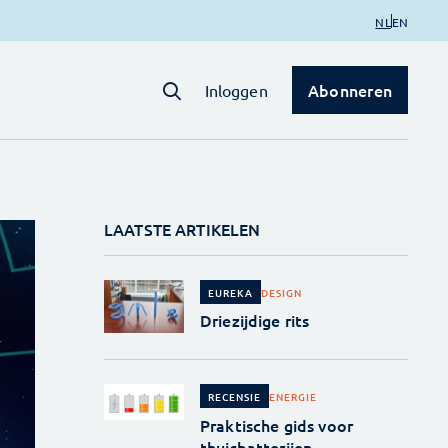
NL
EN
Abonneren
Inloggen
LAATSTE ARTIKELEN
DESIGN
EUREKA
Driezijdige rits
ENERGIE
RECENSIE
Praktische gids voor
thuisbatterijen