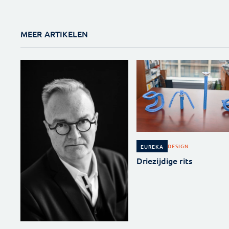
MEER ARTIKELEN
DESIGN
EUREKA
Driezijdige rits