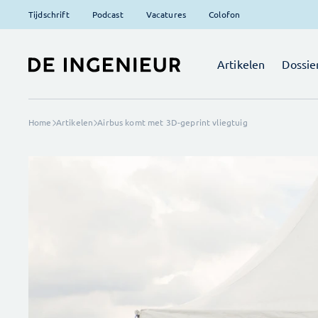
Tijdschrift
Podcast
Vacatures
Colofon
Artikelen
Dossie
Home
Artikelen
Airbus komt met 3D-geprint vliegtuig