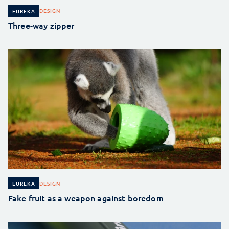
DESIGN
EUREKA
Three-way zipper
DESIGN
EUREKA
Fake fruit as a weapon against boredom