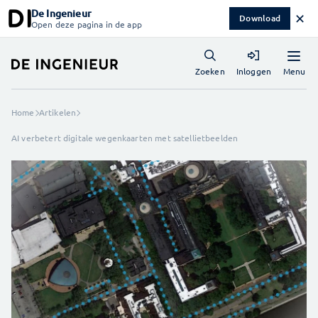
De Ingenieur
✕
Download
Open deze pagina in de app
Menu
Zoeken
Inloggen
Home
Artikelen
AI verbetert digitale wegenkaarten met satellietbeelden