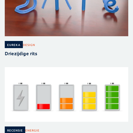
DESIGN
EUREKA
Driezijdige rits
ENERGIE
RECENSIE