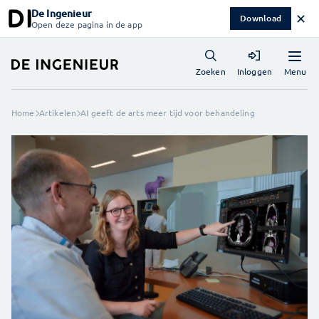
De Ingenieur
✕
Download
Open deze pagina in de app
Menu
Zoeken
Inloggen
Home
Artikelen
AI geeft de arts meer tijd voor behandeling