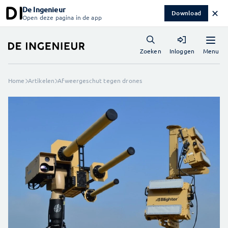
De Ingenieur
✕
Download
Open deze pagina in de app
Menu
Zoeken
Inloggen
Home
Artikelen
Afweergeschut tegen drones