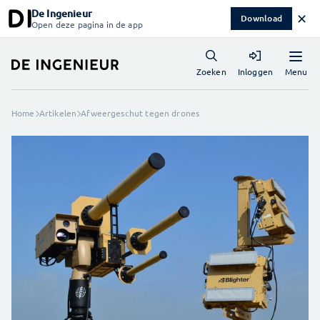
De Ingenieur
✕
Download
Open deze pagina in de app
Menu
Zoeken
Inloggen
Home
Artikelen
Afweergeschut tegen drones