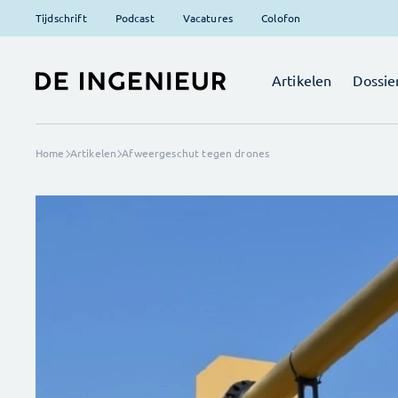
Tijdschrift
Podcast
Vacatures
Colofon
Artikelen
Dossie
Home
Artikelen
Afweergeschut tegen drones