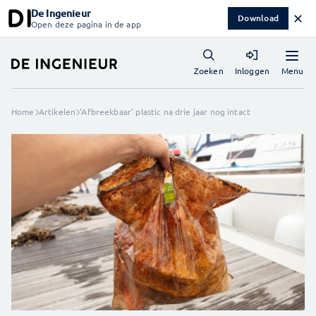
De Ingenieur
✕
Download
Open deze pagina in de app
Menu
Zoeken
Inloggen
Home
Artikelen
'Afbreekbaar' plastic na drie jaar nog intact