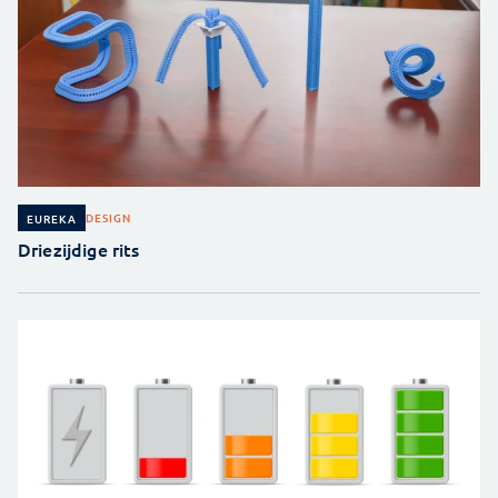
DESIGN
EUREKA
Driezijdige rits