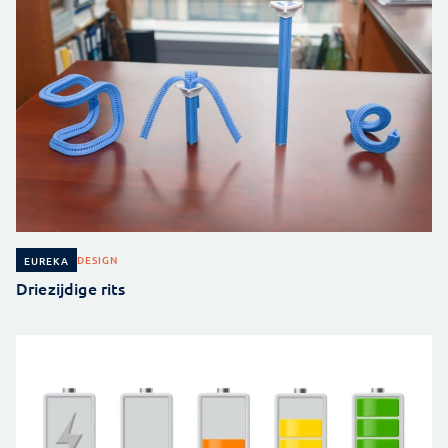
DESIGN
EUREKA
Driezijdige rits