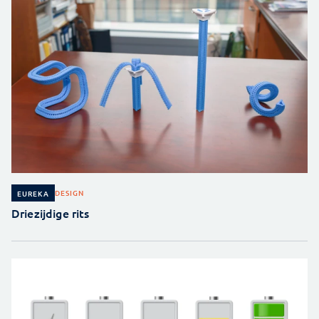
DESIGN
EUREKA
Driezijdige rits