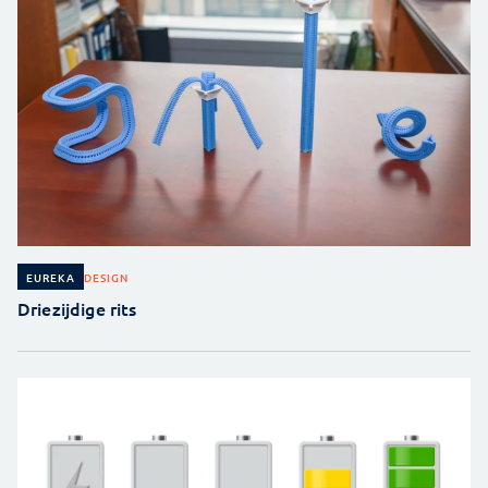
DESIGN
EUREKA
Driezijdige rits