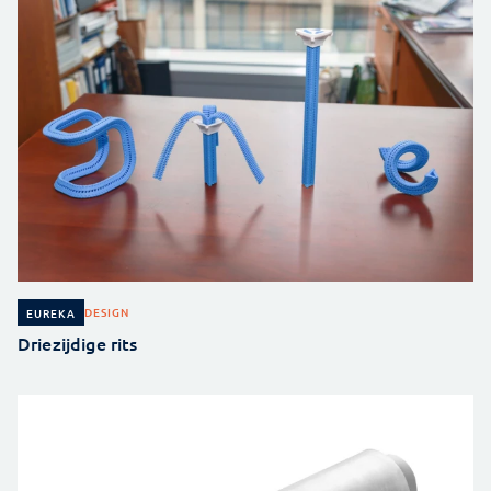
DESIGN
EUREKA
Driezijdige rits