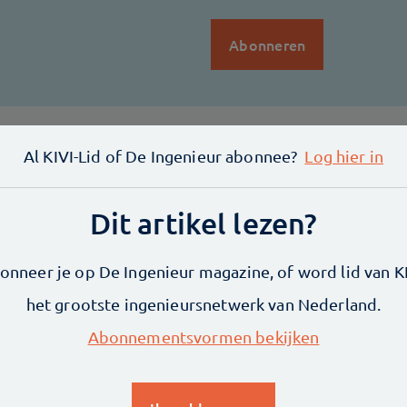
Al KIVI-Lid of De Ingenieur abonnee?
Log hier in
Ontdek
Artikelen
Dit artikel lezen?
Dossiers
Tijdschrift
onneer je op De Ingenieur magazine, of word lid van KI
Mobiele App
het grootste ingenieursnetwerk van Nederland.
Engineering Wo
Abonnementsvormen bekijken