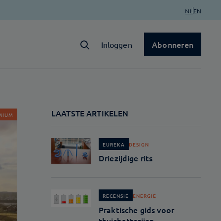
NL
EN
Abonneren
Inloggen
LAATSTE ARTIKELEN
MIUM
DESIGN
EUREKA
Driezijdige rits
ENERGIE
RECENSIE
Praktische gids voor
thuisbatterijen