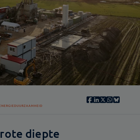
ENERGIE
DUURZAAMHEID
rote diepte