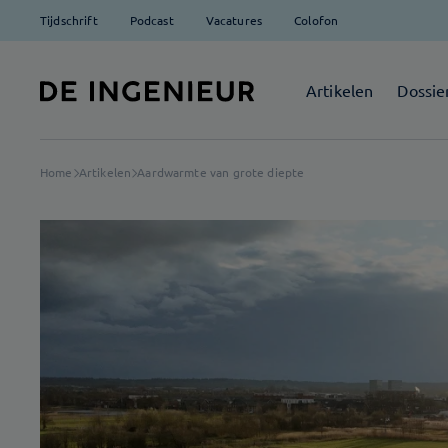
Tijdschrift
Podcast
Vacatures
Colofon
Artikelen
Dossie
Home
Artikelen
Aardwarmte van grote diepte