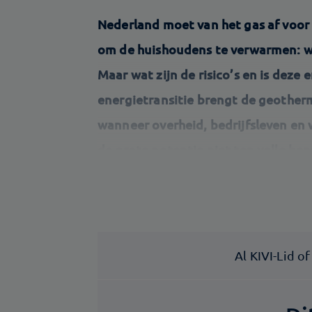
Nederland moet van het gas af voor 
om de huishoudens te verwarmen: w
Maar wat zijn de risico’s en is deze
energietransitie brengt de geother
wanneer overheid, bedrijfsleven e
de grote potentie niet ten volle ben
Al KIVI-Lid o