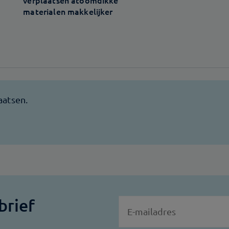
verplaatsen atoomdikke
materialen makkelijker
brief