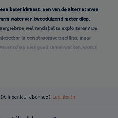
een beter klimaat. Een van de alternatieven
arm water van tweeduizend meter diep.
 energiebron wel rendabel te exploiteren? De
miesector in een stroomversnelling, maar
n wetenschap niet goed samenwerken, wordt
ut.
f De Ingenieur abonnee?
Log hier in