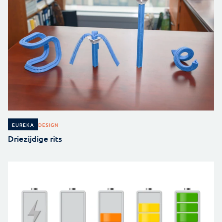
DESIGN
EUREKA
Driezijdige rits