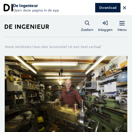
De Ingenieur
✕
Download
Open deze pagina in de app
Menu
Zoeken
Inloggen
Home
Artikelen
'Aan elke locomotief zit een heel verhaal'