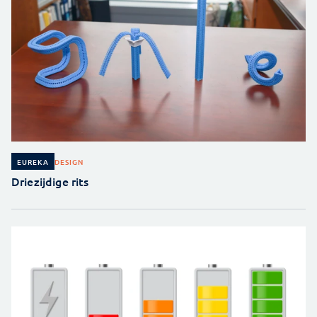
DESIGN
EUREKA
Driezijdige rits