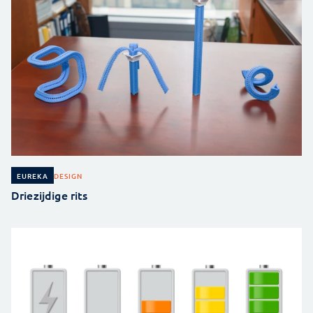
DESIGN
EUREKA
Driezijdige rits