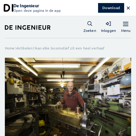
De Ingenieur
✕
Download
Open deze pagina in de app
Menu
Zoeken
Inloggen
Home
Artikelen
'Aan elke locomotief zit een heel verhaal'