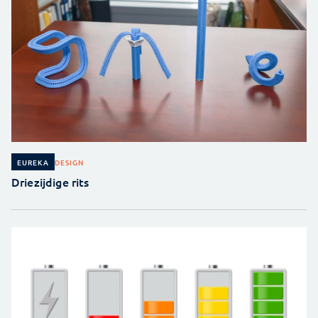
DESIGN
EUREKA
Driezijdige rits