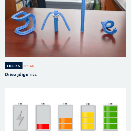
DESIGN
EUREKA
Driezijdige rits