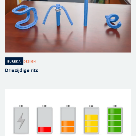
DESIGN
EUREKA
Driezijdige rits