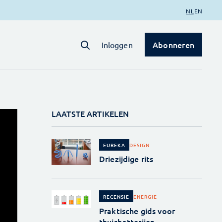
NL
EN
Abonneren
Inloggen
LAATSTE ARTIKELEN
DESIGN
EUREKA
Driezijdige rits
ENERGIE
RECENSIE
Praktische gids voor
thuisbatterijen