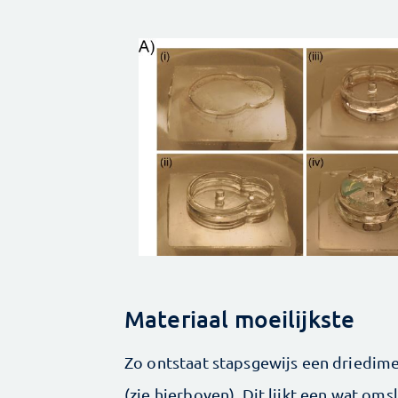
Materiaal moeilijkste
Zo ontstaat stapsgewijs een driedime
(zie hierboven). Dit lijkt een wat o