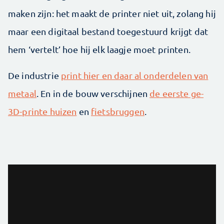
maken zijn: het maakt de printer niet uit, zolang hij
maar een digitaal bestand toegestuurd krijgt dat
hem ‘vertelt’ hoe hij elk laagje moet printen.
De industrie
print hier en daar al onderdelen van
metaal
. En in de bouw verschijnen
de eerste ge-
3D-printe huizen
en
fietsbruggen
.