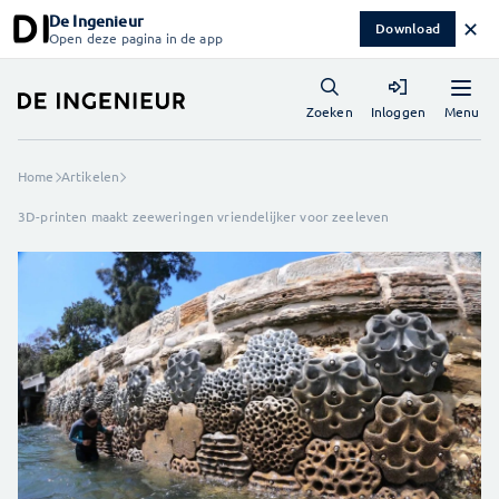
De Ingenieur
✕
Download
Open deze pagina in de app
Menu
Zoeken
Inloggen
Home
Artikelen
3D-printen maakt zeeweringen vriendelijker voor zeeleven