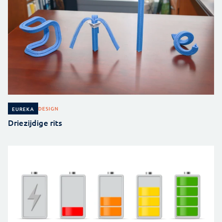
DESIGN
EUREKA
Driezijdige rits