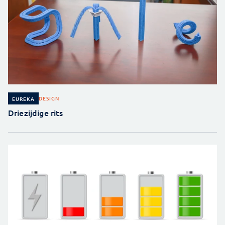
DESIGN
EUREKA
Driezijdige rits