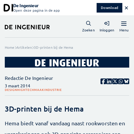
De Ingenieur
✕
Download
Open deze pagina in de app
Menu
Zoeken
Inloggen
Home
Artikelen
3D-printen bij de Hema
Redactie De Ingenieur
3 maart 2014
DESIGN
HIGHTECH
MAAKINDUSTRIE
3D-printen bij de Hema
Hema biedt vanaf vandaag naast rookworsten en
verzekeringen ook 3D-geprinte accessoires aan.